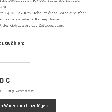
 die Bauern etwa 165.000 Säcke Bio-Arabica-
Jahr.
n 1.400 - 2.200m Höhe ist diese Sorte eine über
en weitergegebene Kaffeepflanze.
st der Geburtsort des Kaffeeanbaus.
 auswählen:
50
€
t.
zzgl. Versandkosten
m Warenkorb hinzufügen