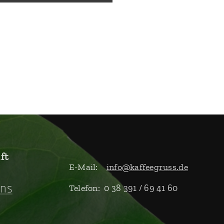
äft
E-Mail:
info@kaffeegruss.de
uns
Telefon: 0 38 391 / 69 41 60