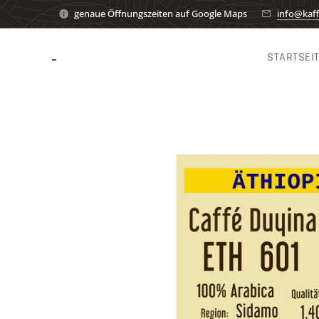
genaue Öffnungszeiten auf Google Maps
info@kaff
-
STARTSEI