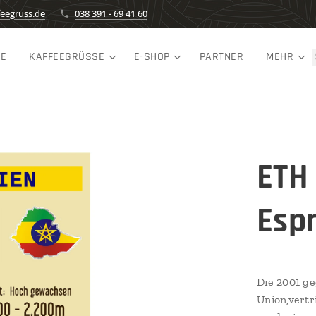
eegruss.de
038 391 - 69 41 60
TE
KAFFEEGRÜSSE
E-SHOP
PARTNER
MEHR
ETH 
Esp
Die 2001 g
Union,vert